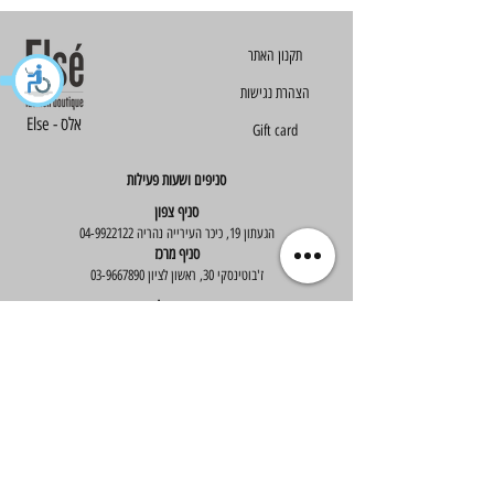
הצהרת נגישות
Else - אלס
Gift card
סניפים ושעות פעילות
סניף צפון
הגעתון 19, כיכר העירייה נהריה
04-9922122
סניף מרכז
ז'בוטינסקי 30, ראשון לציון
03-9667890
:שעות פעילות
א'-ה' : 09:30-19:30
יום ו' : 09:30-14:00
שירות לקוחות
בוטיק אלס - אופנה וסטייל לנשים
בניית אתר -
Wix Expert