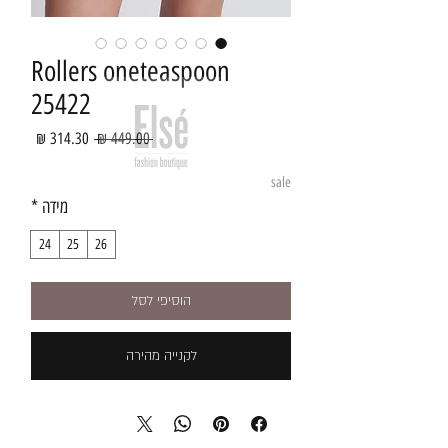
Rollers oneteaspoon
25422
מחיר
מחיר
 ‏449.00 ‏₪ 
רגיל
מבצע
sale
מידה
*
24
25
26
הוסיפי לסל
לקנייה מהירה