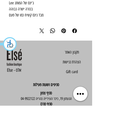
ג'ינס של המותג Lee
בגזרה ישרה גבוהה
מבד גינס קשיח כמו של פעם
מידות 24 עד 31
הצהרת נגישות
Else - אלס
Gift card
סניפים ושעות פעילות
סניף צפון
הגעתון 19, כיכר העירייה נהריה
04-9922122
סניף מרכז
ז'בוטינסקי 30, ראשון לציון
03-9667890
:שעות פעילות
א'-ה' : 09:30-19:30
יום ו' : 09:30-14:00