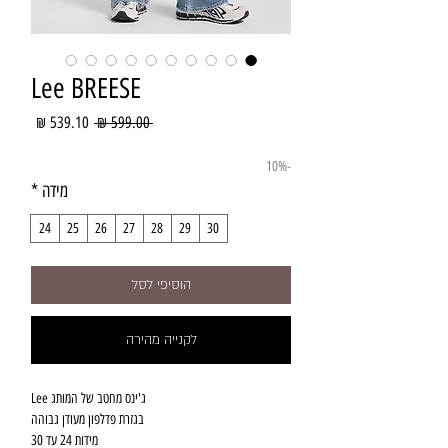
Lee BREESE
מחיר
מחיר
 ‏599.00 ‏₪ 
רגיל
מבצע
-10%
מידה
*
24
25
26
27
28
29
30
הוסיפי לסל
לקנייה מהירה
ג'ינס מחטב של המותג Lee
בגזרת פדלפון מעודן גבוהה
מידות 24 עד 30