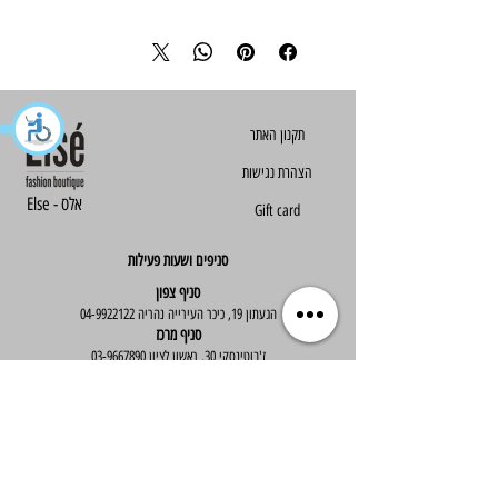
הצהרת נגישות
Else - אלס
Gift card
סניפים ושעות פעילות
סניף צפון
הגעתון 19, כיכר העירייה נהריה
04-9922122
סניף מרכז
ז'בוטינסקי 30, ראשון לציון
03-9667890
:שעות פעילות
א'-ה' : 09:30-19:30
יום ו' : 09:30-14:00
שירות לקוחות