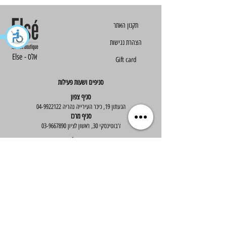
הצהרת נגישות
Else - אלס
Gift card
סניפים ושעות פעילות
סניף צפון
הגעתון 19, כיכר העירייה נהריה
04-9922122
סניף מרכז
ז'בוטינסקי 30, ראשון לציון
03-9667890
:שעות פעילות
א'-ה' : 09:30-19:30
יום ו' : 09:30-14:00
שירות לקוחות
בוטיק אלס - אופנה וסטייל לנשים
בניית אתר -
Wix Expert