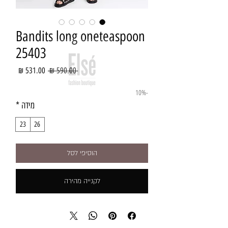
Bandits long oneteaspoon
25403
מחיר
מחיר
 ‏590.00 ‏₪ 
רגיל
מבצע
-10%
מידה
*
23
26
הוסיפי לסל
לקנייה מהירה