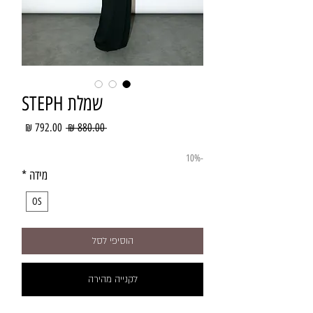
שמלת STEPH
מחיר
מחיר
 ‏880.00 ‏₪ 
רגיל
מבצע
-10%
מידה
*
OS
הוסיפי לסל
לקנייה מהירה