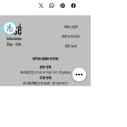
הצהרת נגישות
Else - אלס
Gift card
סניפים ושעות פעילות
סניף צפון
הגעתון 19, כיכר העירייה נהריה
04-9922122
סניף מרכז
ז'בוטינסקי 30, ראשון לציון
03-9667890
:שעות פעילות
א'-ה' : 09:30-19:30
יום ו' : 09:30-14:00
שירות לקוחות