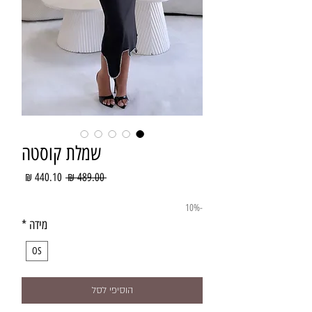
שמלת קוסטה
מחיר
מחיר
 ‏489.00 ‏₪ 
רגיל
מבצע
-10%
מידה
*
OS
הוסיפי לסל