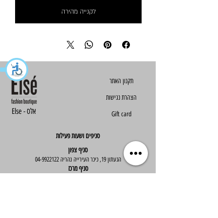
לקנייה מהירה
הצהרת נגישות
Else - אלס
Gift card
סניפים ושעות פעילות
סניף צפון
הגעתון 19, כיכר העירייה נהריה
04-9922122
סניף מרכז
ז'בוטינסקי 30, ראשון לציון
03-9667890
:שעות פעילות
א'-ה' : 09:30-19:30
יום ו' : 09:30-14:00