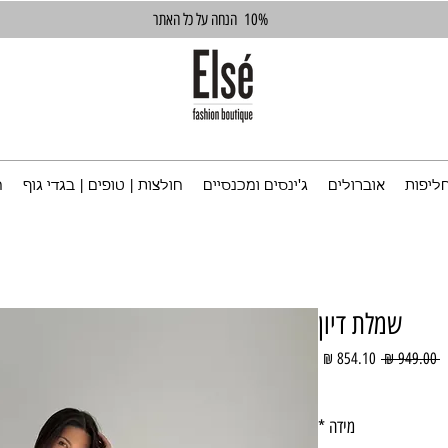
10%
הנחה על כל האתר
ליפות
אוברולים
ג'ינסים ומכנסיים
חולצות | טופים | בגדי גוף
ח
שמלת דיון
מחיר
מחיר
 ‏949.00 ‏₪ 
רגיל
מבצע
מידה
*