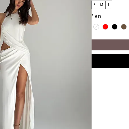
S
M
L
צבע
*