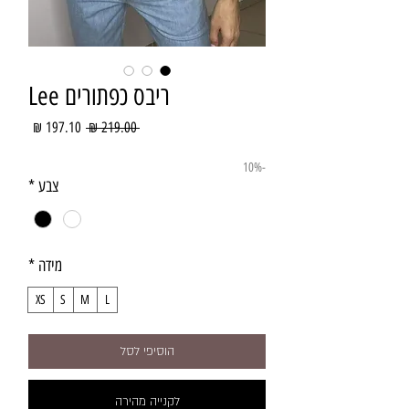
ריבס כפתורים Lee
מחיר
מחיר
 ‏219.00 ‏₪ 
רגיל
מבצע
-10%
צבע
*
מידה
*
XS
S
M
L
הוסיפי לסל
לקנייה מהירה