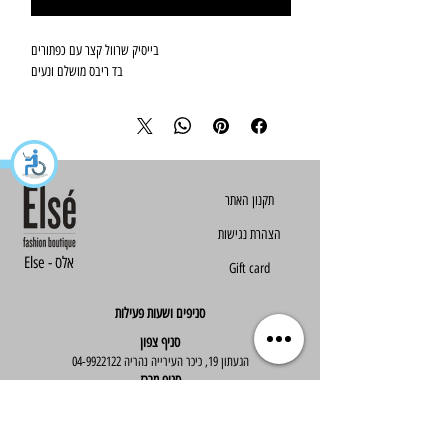
בייסיק שרוול קצר עם כפתורים
בד ריבס מושלם ונעים
הצהרת נגישות
Else - אלס
Gift card
סניפים ושעות פעילות
סניף צפון
הגעתון 19, כיכר העירייה נהריה
04-9922122
סניף מרכז
ז'בוטינסקי 30, ראשון לציון
03-9667890
:שעות פעילות
א'-ה' : 09:30-19:30