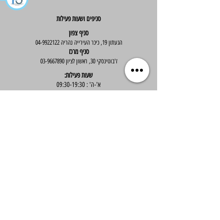
סניפים ושעות פעילות
סניף צפון
הגעתון 19, כיכר העירייה נהריה
04-9922122
סניף מרכז
ז'בוטינסקי 30, ראשון לציון
03-9667890
:שעות פעילות
א'-ה' : 09:30-19:30
יום ו' : 09:30-14:00
שירות לקוחות
בוטיק אלס - אופנה וסטייל לנשים
בניית אתר -
Wix Expert
הצטרפי לניוזלטר שלנו לקבלת עדכונים שווים