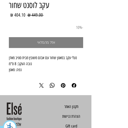
עקב לוסנט שחור
מחיר
מחיר
 ‏449.00 ‏₪ 
רגיל
מבצע
-10%
אזל מהמלאי
נעלי עקב בסאטן שחור עם אבזם משובץ מבית סטיב מאדן
גובה העקב: 8 ס"מ
גפה: סאטן
הצהרת נגישות
Else - אלס
Gift card