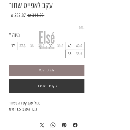
עקב לאפייט שחור
מחיר
מחיר
 ‏314.30 ‏₪ 
רגיל
מבצע
-10%
מידה
*
37
37.5
38
38.5
39
39.5
40
40.5
36
36.5
הוסיפי לסל
לקנייה מהירה
סנדלי עקב קשירה בשחור
גובה העקב: 11.5 ס"מ