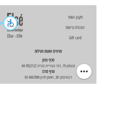
הצהרת נגישות
Else - אלס
Gift card
סניפים ושעות פעילות
סניף צפון
הגעתון 19, כיכר העירייה נהריה
04-9922122
סניף מרכז
ז'בוטינסקי 30, ראשון לציון
03-9667890
:שעות פעילות
א'-ה' : 09:30-19:30
יום ו' : 09:30-14:00
שירות לקוחות
בוטיק אלס - אופנה וסטייל לנשים
בניית אתר -
Wix Expert