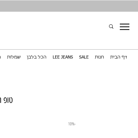
דף הבית
חנות
SALE
LEE JEANS
הכל בלבן
שמלות
ח
טופ ת
-10%