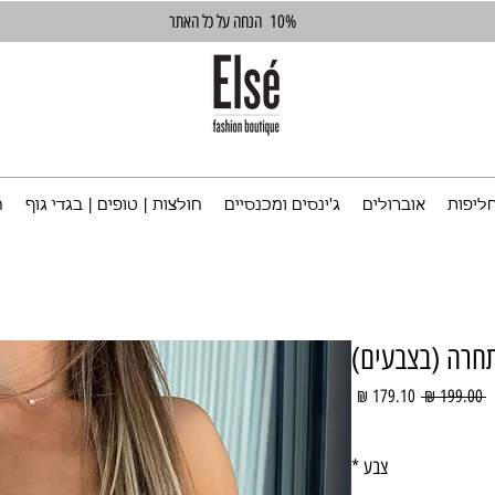
10%
הנחה על כל האתר
ליפות
אוברולים
ג'ינסים ומכנסיים
חולצות | טופים | בגדי גוף
ח
חרה (בצבעים)
מחיר
מחיר
 ‏199.00 ‏₪ 
רגיל
מבצע
צבע
*