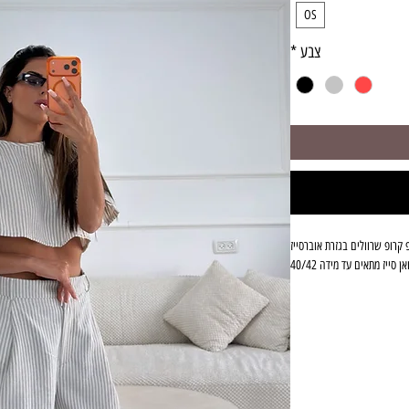
OS
צבע
*
 קרופ שרוולים בגזרת אוברסייז
ן סייז מתאים עד מידה 40/42