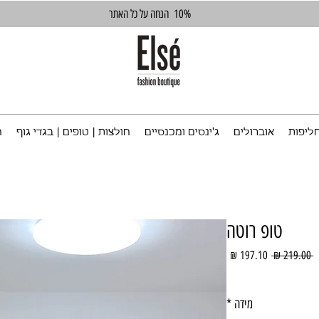
10%
הנחה על כל האתר
ליפות
אוברולים
ג'ינסים ומכנסיים
חולצות | טופים | בגדי גוף
ח
טופ רוטה
מחיר
מחיר
 ‏219.00 ‏₪ 
רגיל
מבצע
מידה
*