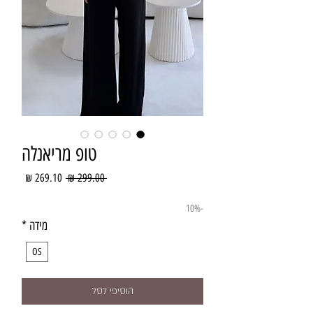
טופ מריאנלה
מחיר
מחיר
 ‏299.00 ‏₪ 
רגיל
מבצע
-10%
מידה
*
OS
הוסיפי לסל