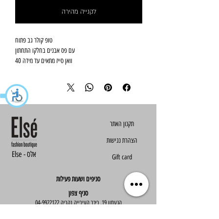
לקנייה מהירה
טופ קולר גב פתוח
עם פס אבנים בחלקו התחתון
וואן סייז מתאים עד מידה 40
הצהרת נגישות
Else - אלס
Gift card
סניפים ושעות פעילות
סניף צפון
הגעתון 19, כיכר העירייה נהריה
04-9922122
סניף מרכז