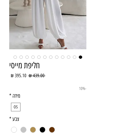
חליפת מייסי
מחיר
מחיר
 ‏439.00 ‏₪ 
רגיל
מבצע
-10%
מידה
*
OS
צבע
*