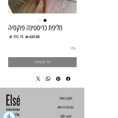
חליפת כריסטינה פוקסיה
מחיר
מחיר
 ‏439.00 ‏₪ 
רגיל
מבצע
-10%
אזל מהמלאי
הצהרת נגישות
Else - אלס
Gift card