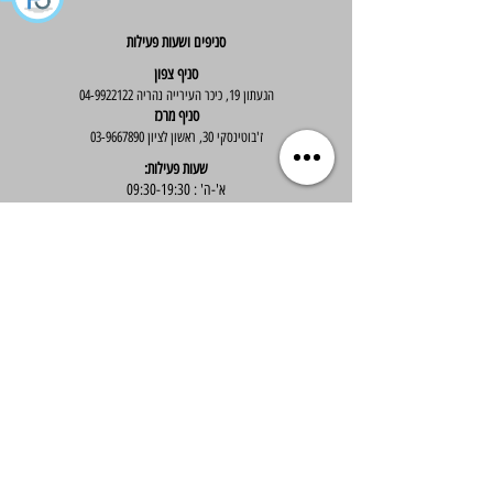
סניפים ושעות פעילות
סניף צפון
הגעתון 19, כיכר העירייה נהריה
04-9922122
סניף מרכז
ז'בוטינסקי 30, ראשון לציון
03-9667890
:שעות פעילות
א'-ה' : 09:30-19:30
יום ו' : 09:30-14:00
שירות לקוחות
בוטיק אלס - אופנה וסטייל לנשים
בניית אתר -
Wix Expert
הצטרפי לניוזלטר שלנו לקבלת עדכונים שווים