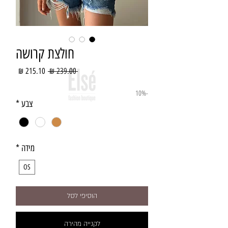
חולצת קרושה
מחיר
מחיר
 ‏239.00 ‏₪ 
רגיל
מבצע
-10%
צבע
*
מידה
*
OS
הוסיפי לסל
לקנייה מהירה