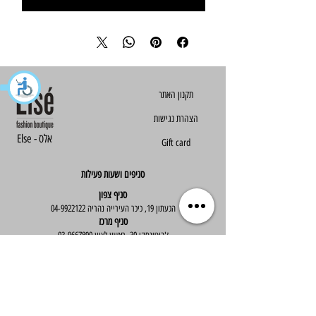
הצהרת נגישות
Else - אלס
Gift card
סניפים ושעות פעילות
סניף צפון
הגעתון 19, כיכר העירייה נהריה
04-9922122
סניף מרכז
ז'בוטינסקי 30, ראשון לציון
03-9667890
:שעות פעילות
א'-ה' : 09:30-19:30
יום ו' : 09:30-14:00
שירות לקוחות