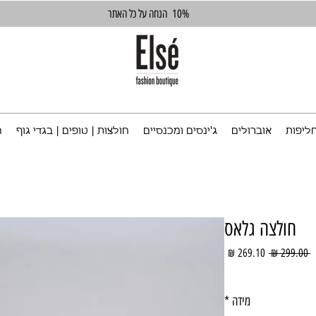
10%
הנחה על כל האתר
ליפות
אוברולים
ג'ינסים ומכנסיים
חולצות | טופים | בגדי גוף
ח
חולצה גלאס
מחיר
מחיר
 ‏299.00 ‏₪ 
רגיל
מבצע
מידה
*