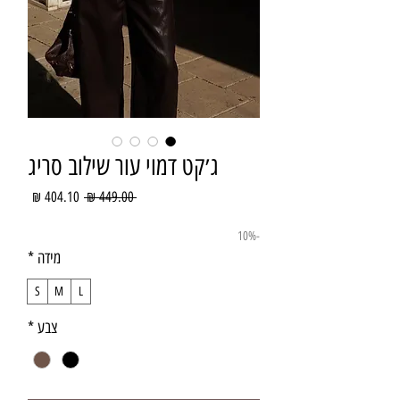
ג׳קט דמוי עור שילוב סריג
מחיר
מחיר
 ‏449.00 ‏₪ 
רגיל
מבצע
-10%
מידה
*
S
M
L
צבע
*