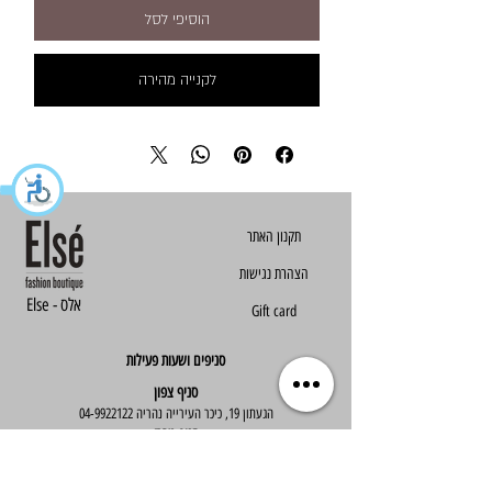
הוסיפי לסל
לקנייה מהירה
הצהרת נגישות
Else - אלס
Gift card
סניפים ושעות פעילות
סניף צפון
הגעתון 19, כיכר העירייה נהריה
04-9922122
סניף מרכז
ז'בוטינסקי 30, ראשון לציון
03-9667890
:שעות פעילות