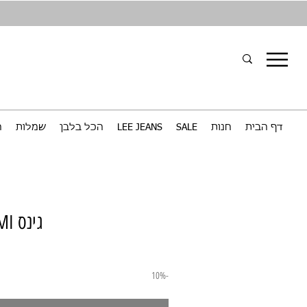
דף הבית
חנות
SALE
LEE JEANS
הכל בלבן
שמלות
ח
גינס NEW REMI בהיר
-10%