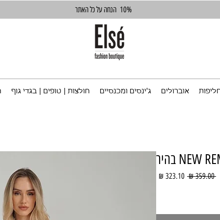
10%
הנחה על כל האתר
ליפות
אוברולים
ג'ינסים ומכנסיים
חולצות | טופים | בגדי גוף
ח
מחיר
מחיר
 ‏359.00 ‏₪ 
רגיל
מבצע