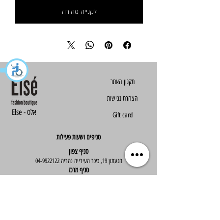
לקנייה מהירה
הצהרת נגישות
Else - אלס
Gift card
סניפים ושעות פעילות
סניף צפון
הגעתון 19, כיכר העירייה נהריה
04-9922122
סניף מרכז
ז'בוטינסקי 30, ראשון לציון
03-9667890
:שעות פעילות
א'-ה' : 09:30-19:30
יום ו' : 09:30-14:00