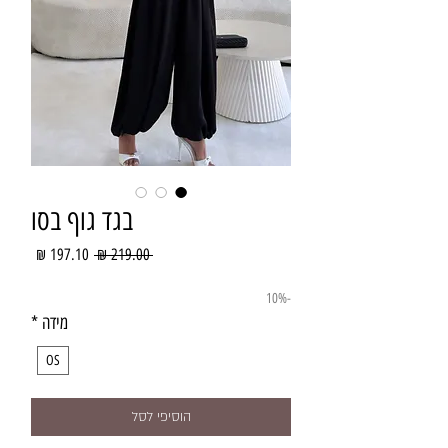
בגד גוף בסו
מחיר
מחיר
 ‏219.00 ‏₪ 
רגיל
מבצע
-10%
מידה
*
OS
הוסיפי לסל