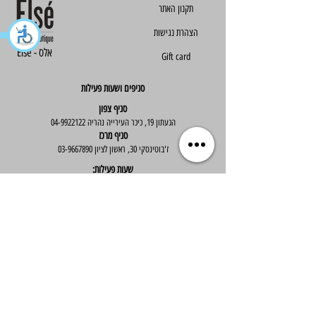
הצהרת נגישות
Else - אלס
Gift card
סניפים ושעות פעילות
סניף צפון
הגעתון 19, כיכר העירייה נהריה
04-9922122
סניף מרכז
ז'בוטינסקי 30, ראשון לציון
03-9667890
:שעות פעילות
א'-ה' : 09:30-19:30
יום ו' : 09:30-14:00
שירות לקוחות
בוטיק אלס - אופנה וסטייל לנשים
בניית אתר -
Wix Expert
הצטרפי לניוזלטר שלנו לקבלת עדכונים שווים