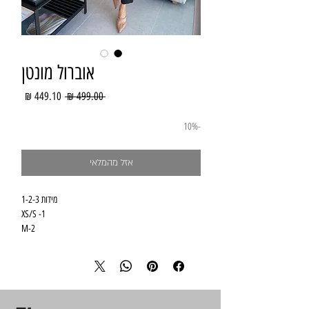
אוברול מונטן
מחיר
מחיר
 ‏499.00 ‏₪ 
רגיל
מבצע
-10%
אזל מהמלאי
מידות 1-2-3
1- XS/S
2-M
3-L