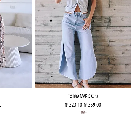
תצוגה מהירה
ג׳ינס MARIS פתח צד
מחיר רגיל
מחיר מבצע
מח
-10%