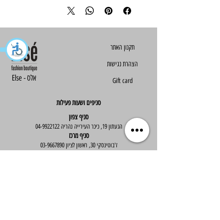
הצהרת נגישות
Else - אלס
Gift card
סניפים ושעות פעילות
סניף צפון
הגעתון 19, כיכר העירייה נהריה
04-9922122
סניף מרכז
ז'בוטינסקי 30, ראשון לציון
03-9667890
:שעות פעילות
א'-ה' : 09:30-19:30
יום ו' : 09:30-14:00
שירות לקוחות