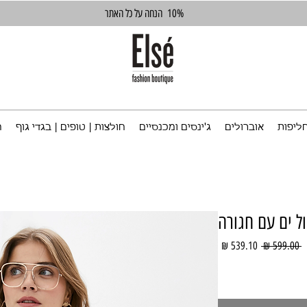
10%
הנחה על כל האתר
ליפות
אוברולים
ג'ינסים ומכנסיים
חולצות | טופים | בגדי גוף
ח
מחיר
מחיר
 ‏599.00 ‏₪ 
רגיל
מבצע