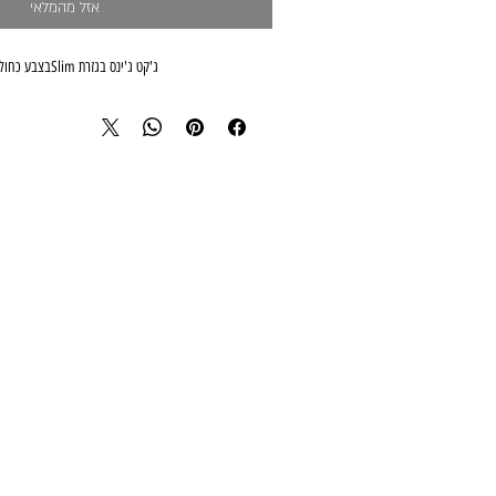
אזל מהמלאי
ג'קט ג'ינס בגזרת Slimבצבע כחול ים עם חגורה להדגשת המותן.