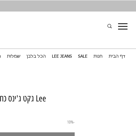
דף הבית
חנות
SALE
LEE JEANS
הכל בלבן
שמלות
ח
Lee גקט ג'ינס כחול ים עם חגורה
-10%