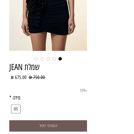
שמלת JEAN
מחיר
מחיר
 ‏750.00 ‏₪ 
רגיל
מבצע
-10%
מידה
*
OS
הוסיפי לסל