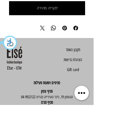
לקנייה מהירה
הצהרת נגישות
Else - אלס
Gift card
סניפים ושעות פעילות
סניף צפון
הגעתון 19, כיכר העירייה נהריה
04-9922122
סניף מרכז
ז'בוטינסקי 30, ראשון לציון
03-9667890
:שעות פעילות
א'-ה' : 09:30-19:30
יום ו' : 09:30-14:00