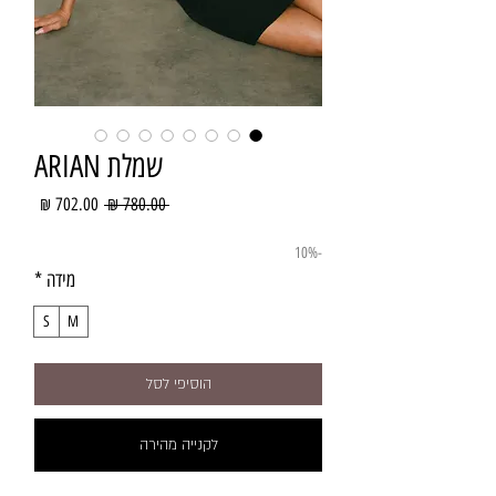
שמלת ARIAN
מחיר
מחיר
 ‏780.00 ‏₪ 
רגיל
מבצע
-10%
מידה
*
S
M
הוסיפי לסל
לקנייה מהירה