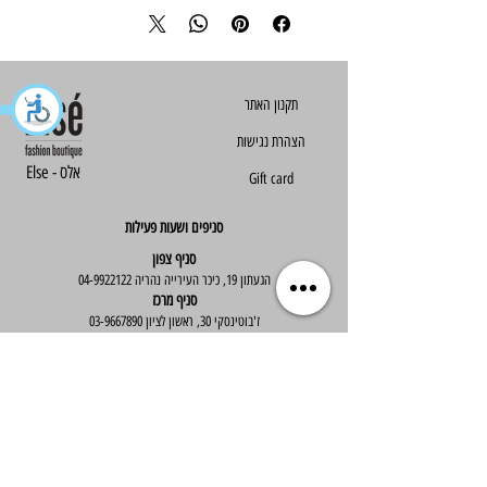
הצהרת נגישות
Else - אלס
Gift card
סניפים ושעות פעילות
סניף צפון
הגעתון 19, כיכר העירייה נהריה
04-9922122
סניף מרכז
ז'בוטינסקי 30, ראשון לציון
03-9667890
:שעות פעילות
א'-ה' : 09:30-19:30
יום ו' : 09:30-14:00
שירות לקוחות