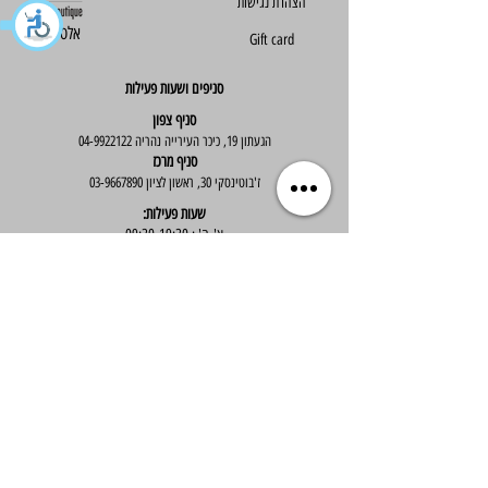
הצהרת נגישות
Else - אלס
Gift card
סניפים ושעות פעילות
סניף צפון
הגעתון 19, כיכר העירייה נהריה
04-9922122
סניף מרכז
ז'בוטינסקי 30, ראשון לציון
03-9667890
:שעות פעילות
א'-ה' : 09:30-19:30
יום ו' : 09:30-14:00
שירות לקוחות
בוטיק אלס - אופנה וסטייל לנשים
בניית אתר -
Wix Expert
הצטרפי לניוזלטר שלנו לקבלת עדכונים שווים