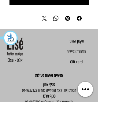
הצהרת נגישות
Else - אלס
Gift card
סניפים ושעות פעילות
סניף צפון
הגעתון 19, כיכר העירייה נהריה
04-9922122
סניף מרכז
ז'בוטינסקי 30, ראשון לציון
03-9667890
:שעות פעילות
א'-ה' : 09:30-19:30
יום ו' : 09:30-14:00
שירות לקוחות