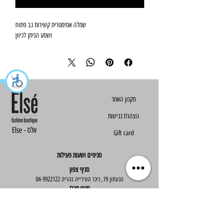
שמלה אסימטרית קשירות גב פתוח
ושסע הניתן לכיוון
הצהרת נגישות
Else - אלס
Gift card
סניפים ושעות פעילות
סניף צפון
הגעתון 19, כיכר העירייה נהריה
04-9922122
סניף מרכז
ז'בוטינסקי 30, ראשון לציון
03-9667890
:שעות פעילות
א'-ה' : 09:30-19:30