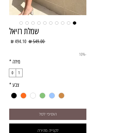
שמלת רזיאל
מחיר
מחיר
 ‏549.00 ‏₪ 
רגיל
מבצע
-10%
מידה
*
0
1
צבע
*
הוסיפי לסל
לקנייה מהירה