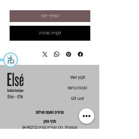
הוסיפי לסל
לקנייה מהירה
הצהרת נגישות
Else - אלס
Gift card
סניפים ושעות פעילות
סניף צפון
הגעתון 19, כיכר העירייה נהריה
04-9922122
סניף מרכז