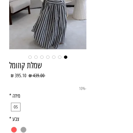
שמלת קוזומל
מחיר
מחיר
 ‏439.00 ‏₪ 
רגיל
מבצע
-10%
מידה
*
OS
צבע
*