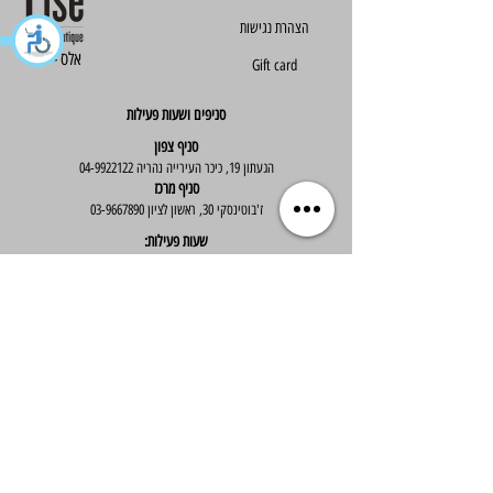
הצהרת נגישות
Else - אלס
Gift card
סניפים ושעות פעילות
סניף צפון
הגעתון 19, כיכר העירייה נהריה
04-9922122
סניף מרכז
ז'בוטינסקי 30, ראשון לציון
03-9667890
:שעות פעילות
א'-ה' : 09:30-19:30
יום ו' : 09:30-14:00
שירות לקוחות
בוטיק אלס - אופנה וסטייל לנשים
בניית אתר -
Wix Expert
הצטרפי לניוזלטר שלנו לקבלת עדכונים שווים