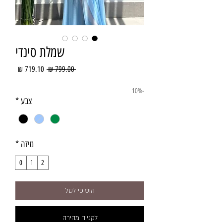
שמלת סינדי
מחיר
מחיר
 ‏799.00 ‏₪ 
רגיל
מבצע
-10%
צבע
*
מידה
*
0
1
2
הוסיפי לסל
לקנייה מהירה