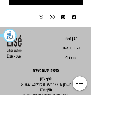
הצהרת נגישות
Else - אלס
Gift card
סניפים ושעות פעילות
סניף צפון
הגעתון 19, כיכר העירייה נהריה
04-9922122
סניף מרכז
ז'בוטינסקי 30, ראשון לציון
03-9667890
:שעות פעילות
א'-ה' : 09:30-19:30
יום ו' : 09:30-14:00
שירות לקוחות