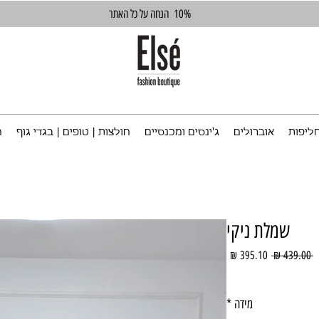
10%
הנחה על כל האתר
ליפות
אוברולים
ג'ינסים ומכנסיים
חולצות | טופים | בגדי גוף
ח
שמלת ניקי
מחיר
מחיר
 ‏439.00 ‏₪ 
רגיל
מבצע
מידה
*