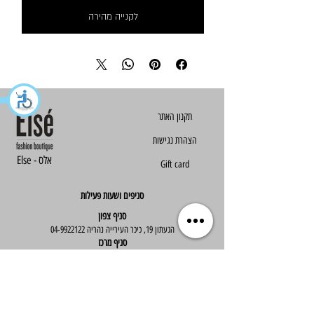
לקנייה מהירה
הצהרת נגישות
Else - אלס
Gift card
סניפים ושעות פעילות
סניף צפון
הגעתון 19, כיכר העירייה נהריה
04-9922122
סניף מרכז
ז'בוטינסקי 30, ראשון לציון
03-9667890
:שעות פעילות
א'-ה' : 09:30-19:30
יום ו' : 09:30-14:00