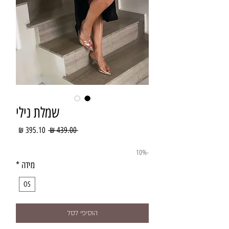
שמלת נילי
מחיר
מחיר
 ‏439.00 ‏₪ 
רגיל
מבצע
-10%
מידה
*
OS
הוסיפי לסל