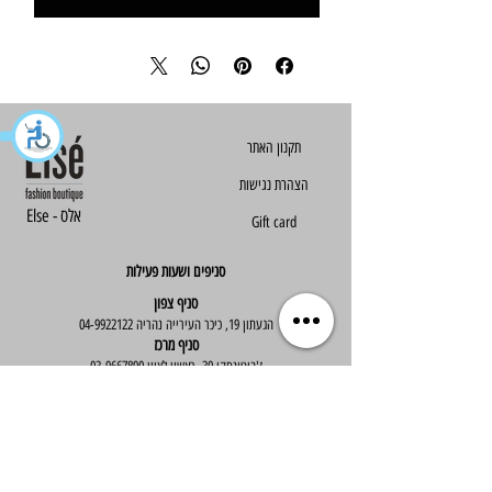
הצהרת נגישות
Else - אלס
Gift card
סניפים ושעות פעילות
סניף צפון
הגעתון 19, כיכר העירייה נהריה
04-9922122
סניף מרכז
ז'בוטינסקי 30, ראשון לציון
03-9667890
:שעות פעילות
א'-ה' : 09:30-19:30
יום ו' : 09:30-14:00
שירות לקוחות