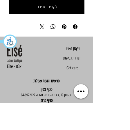
לקנייה מהירה
הצהרת נגישות
Else - אלס
Gift card
סניפים ושעות פעילות
סניף צפון
הגעתון 19, כיכר העירייה נהריה
04-9922122
סניף מרכז
ז'בוטינסקי 30, ראשון לציון
03-9667890
:שעות פעילות
א'-ה' : 09:30-19:30
יום ו' : 09:30-14:00