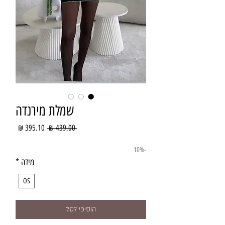
שמלת מירנדה
מחיר
מחיר
 ‏439.00 ‏₪ 
רגיל
מבצע
-10%
מידה
*
OS
הוסיפי לסל