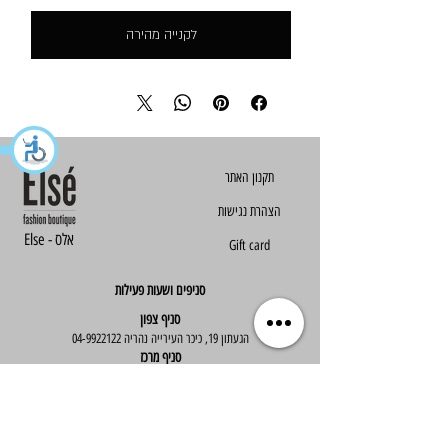
לקנייה מהירה
הצהרת נגישות
Else - אלס
Gift card
סניפים ושעות פעילות
סניף צפון
הגעתון 19, כיכר העירייה נהריה
04-9922122
סניף מרכז
ז'בוטינסקי 30, ראשון לציון
03-9667890
:שעות פעילות
א'-ה' : 09:30-19:30
יום ו' : 09:30-14:00