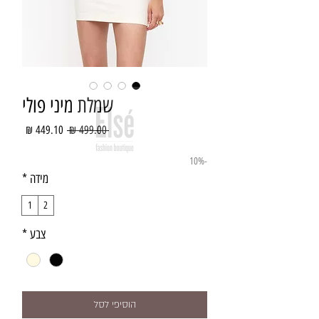
שמלת מיני פולי
מחיר
מחיר
 ‏499.00 ‏₪ 
רגיל
מבצע
-10%
מידה
*
1
2
צבע
*
הוסיפי לסל