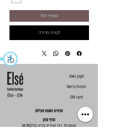
הוסיפי לסל
לקנייה מהירה
הצהרת נגישות
Else - אלס
Gift card
סניפים ושעות פעילות
סניף צפון
הגעתון 19, כיכר העירייה נהריה
04-9922122
סניף מרכז