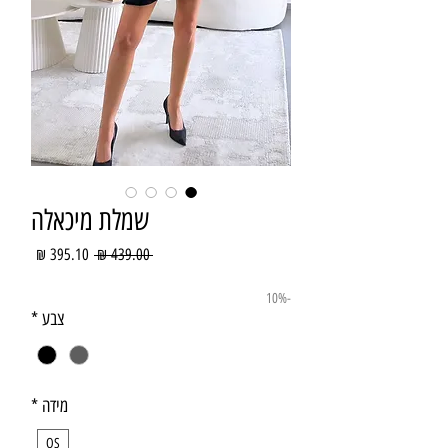
שמלת מיכאלה
מחיר
מחיר
 ‏439.00 ‏₪ 
רגיל
מבצע
-10%
צבע
*
מידה
*
OS