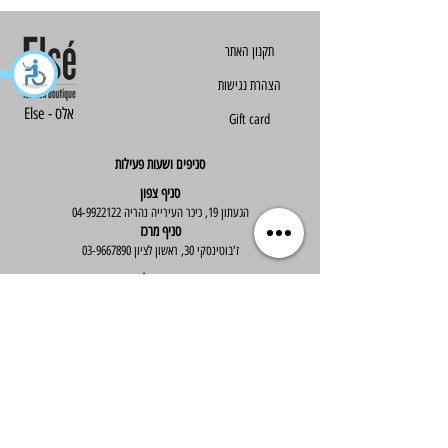
הצהרת נגישות
Else - אלס
Gift card
סניפים ושעות פעילות
סניף צפון
הגעתון 19, כיכר העירייה נהריה
04-9922122
סניף מרכז
ז'בוטינסקי 30, ראשון לציון
03-9667890
:שעות פעילות
א'-ה' : 09:30-19:30
יום ו' : 09:30-14:00
שירות לקוחות
בוטיק אלס - אופנה וסטייל לנשים
בניית אתר -
Wix Expert