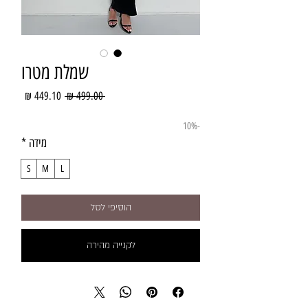
שמלת מטרו
מחיר
מחיר
 ‏499.00 ‏₪ 
רגיל
מבצע
-10%
מידה
*
S
M
L
הוסיפי לסל
לקנייה מהירה