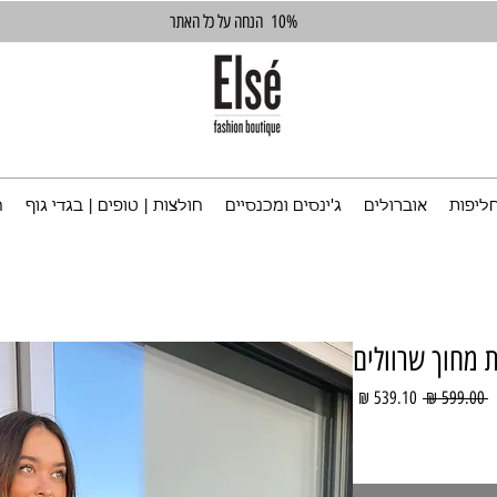
10%
הנחה על כל האתר
ליפות
אוברולים
ג'ינסים ומכנסיים
חולצות | טופים | בגדי גוף
ח
 מחוך שרוולים
מחיר
מחיר
 ‏599.00 ‏₪ 
רגיל
מבצע