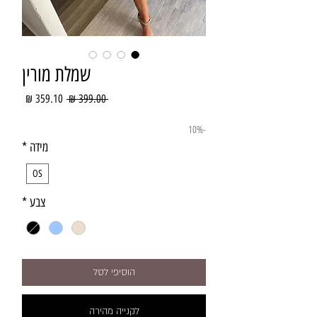
שמלת מורין
מחיר
מחיר
 ‏399.00 ‏₪ 
רגיל
מבצע
-10%
מידה
*
OS
צבע
*
הוסיפי לסל
לקנייה מהירה