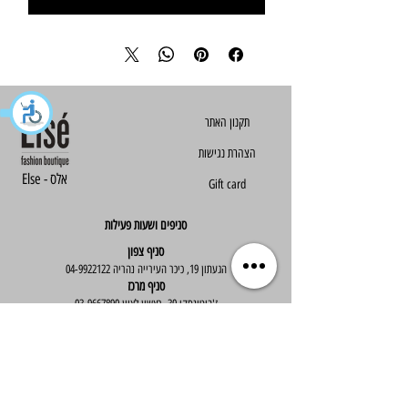
הצהרת נגישות
Else - אלס
Gift card
סניפים ושעות פעילות
סניף צפון
הגעתון 19, כיכר העירייה נהריה
04-9922122
סניף מרכז
ז'בוטינסקי 30, ראשון לציון
03-9667890
:שעות פעילות
א'-ה' : 09:30-19:30
יום ו' : 09:30-14:00
שירות לקוחות