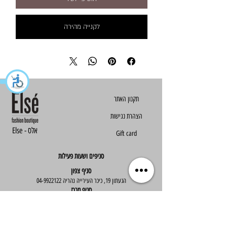
לקנייה מהירה
הצהרת נגישות
Else - אלס
Gift card
סניפים ושעות פעילות
סניף צפון
הגעתון 19, כיכר העירייה נהריה
04-9922122
סניף מרכז
ז'בוטינסקי 30, ראשון לציון
03-9667890
:שעות פעילות
א'-ה' : 09:30-19:30