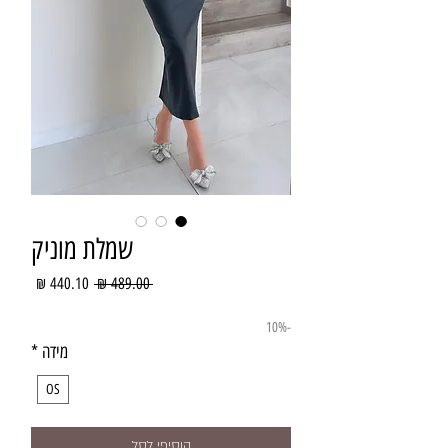
שמלת מוניק
מחיר
מחיר
 ‏489.00 ‏₪ 
רגיל
מבצע
-10%
מידה
*
OS
הוסיפי לסל