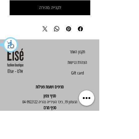
לקנייה מהירה
הצהרת נגישות
Else - אלס
Gift card
סניפים ושעות פעילות
סניף צפון
הגעתון 19, כיכר העירייה נהריה
04-9922122
סניף מרכז
ז'בוטינסקי 30, ראשון לציון
03-9667890
:שעות פעילות
א'-ה' : 09:30-19:30
יום ו' : 09:30-14:00