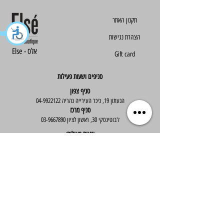
הצהרת נגישות
Else - אלס
Gift card
סניפים ושעות פעילות
סניף צפון
הגעתון 19, כיכר העירייה נהריה
04-9922122
סניף מרכז
ז'בוטינסקי 30, ראשון לציון
03-9667890
:שעות פעילות
א'-ה' : 09:30-19:30
יום ו' : 09:30-14:00
שירות לקוחות
בוטיק אלס - אופנה וסטייל לנשים
בניית אתר -
Wix Expert