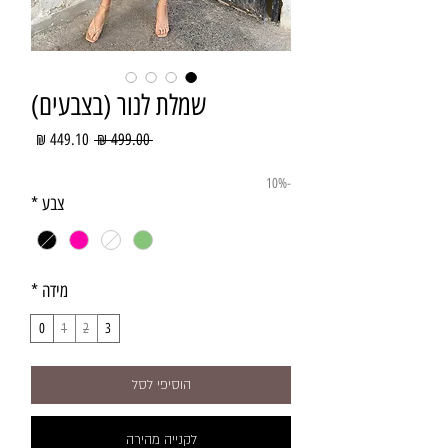
שמלת לנור (בצבעים)
מחיר
מחיר
 ‏499.00 ‏₪ 
רגיל
מבצע
-10%
צבע
*
מידה
*
0
1
2
3
הוסיפי לסל
לקנייה מהירה