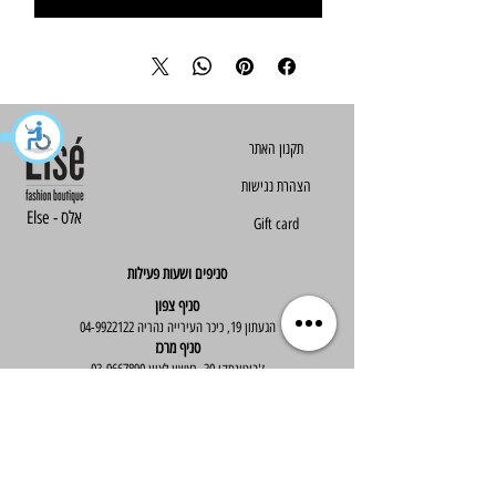
הצהרת נגישות
Else - אלס
Gift card
סניפים ושעות פעילות
סניף צפון
הגעתון 19, כיכר העירייה נהריה
04-9922122
סניף מרכז
ז'בוטינסקי 30, ראשון לציון
03-9667890
:שעות פעילות
א'-ה' : 09:30-19:30
יום ו' : 09:30-14:00
שירות לקוחות