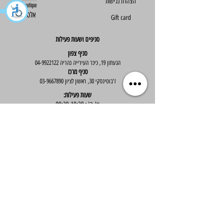
הצהרת נגישות
Else - אלס
Gift card
סניפים ושעות פעילות
סניף צפון
הגעתון 19, כיכר העירייה נהריה
04-9922122
סניף מרכז
ז'בוטינסקי 30, ראשון לציון
03-9667890
:שעות פעילות
א'-ה' : 09:30-19:30
יום ו' : 09:30-14:00
שירות לקוחות
בוטיק אלס - אופנה וסטייל לנשים
בניית אתר -
Wix Expert
הצטרפי לניוזלטר שלנו לקבלת עדכונים שווים