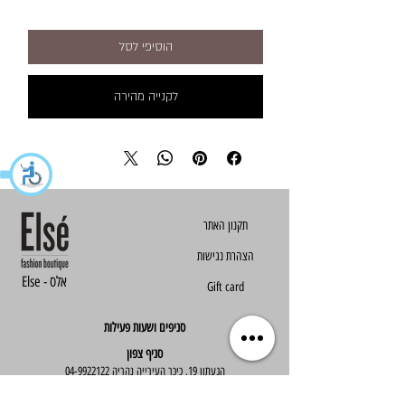
הוסיפי לסל
לקנייה מהירה
הצהרת נגישות
Else - אלס
Gift card
סניפים ושעות פעילות
סניף צפון
הגעתון 19, כיכר העירייה נהריה
04-9922122
סניף מרכז