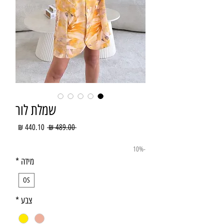
שמלת לור
מחיר
מחיר
 ‏489.00 ‏₪ 
רגיל
מבצע
-10%
מידה
*
OS
צבע
*