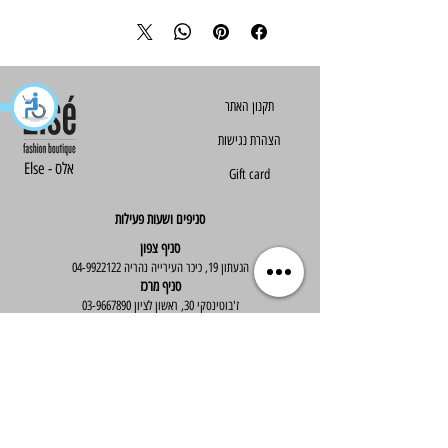
הצהרת נגישות
Else - אלס
Gift card
סניפים ושעות פעילות
סניף צפון
הגעתון 19, כיכר העירייה נהריה
04-9922122
סניף מרכז
ז'בוטינסקי 30, ראשון לציון
03-9667890
:שעות פעילות
א'-ה' : 09:30-19:30
יום ו' : 09:30-14:00
שירות לקוחות