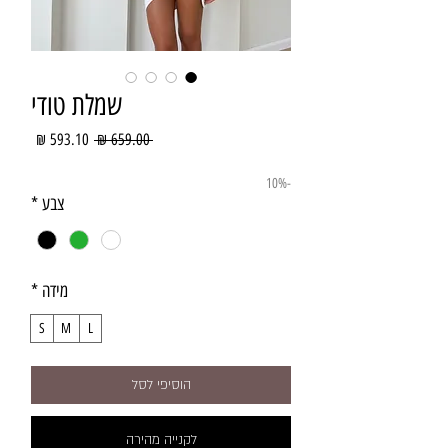
שמלת טודי
מחיר
מחיר
 ‏659.00 ‏₪ 
רגיל
מבצע
-10%
צבע
*
מידה
*
S
M
L
הוסיפי לסל
לקנייה מהירה