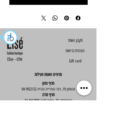
הצהרת נגישות
Else - אלס
Gift card
סניפים ושעות פעילות
סניף צפון
הגעתון 19, כיכר העירייה נהריה
04-9922122
סניף מרכז
ז'בוטינסקי 30, ראשון לציון
03-9667890
:שעות פעילות
א'-ה' : 09:30-19:30
יום ו' : 09:30-14:00
שירות לקוחות