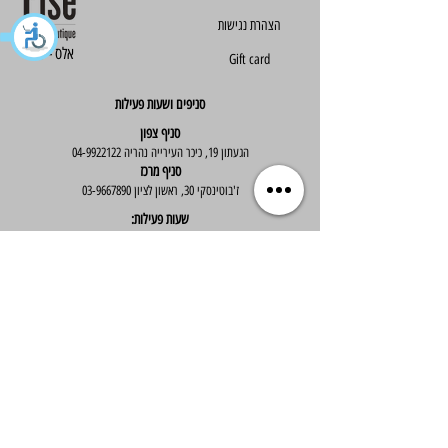
הצהרת נגישות
Else - אלס
Gift card
סניפים ושעות פעילות
סניף צפון
הגעתון 19, כיכר העירייה נהריה
04-9922122
סניף מרכז
ז'בוטינסקי 30, ראשון לציון
03-9667890
:שעות פעילות
א'-ה' : 09:30-19:30
יום ו' : 09:30-14:00
שירות לקוחות
בוטיק אלס - אופנה וסטייל לנשים
בניית אתר -
Wix Expert
הצטרפי לניוזלטר שלנו לקבלת עדכונים שווים